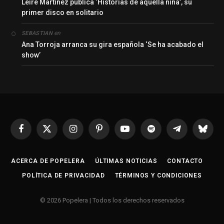
Leire Martínez publica ‘Historias de aquella niña’, su
primer disco en solitario
en
SEBASTIAN
Ana Torroja arranca su gira española ‘Se ha acabado el
show’
Facebook
X
Instagram
Pinterest
YouTube
Spotify
Telegrama
Bluesk
(Twitter)
ACERCA DE POPELERA
ÚLTIMAS NOTICIAS
CONTACTO
POLÍTICA DE PRIVACIDAD
TÉRMINOS Y CONDICIONES
© 2026 Popelera | Todos los derechos reservados