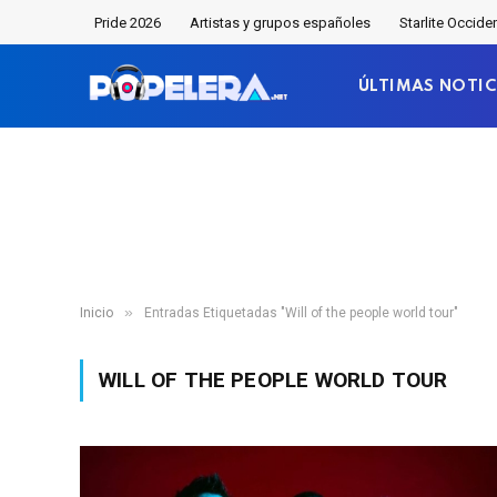
Pride 2026
Artistas y grupos españoles
Starlite Occide
ÚLTIMAS NOTIC
»
Inicio
Entradas Etiquetadas "Will of the people world tour"
WILL OF THE PEOPLE WORLD TOUR