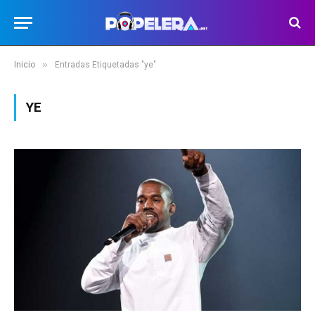
»
Inicio
Entradas Etiquetadas "ye"
YE