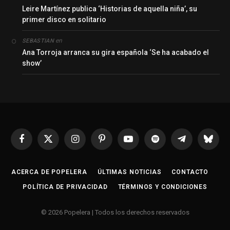
Leire Martínez publica ‘Historias de aquella niña’, su
primer disco en solitario
en
SEBASTIAN
Ana Torroja arranca su gira española ‘Se ha acabado el
show’
Facebook
X
Instagram
Pinterest
YouTube
Spotify
Telegrama
Bluesk
(Twitter)
ACERCA DE POPELERA
ÚLTIMAS NOTICIAS
CONTACTO
POLÍTICA DE PRIVACIDAD
TÉRMINOS Y CONDICIONES
© 2026 Popelera | Todos los derechos reservados