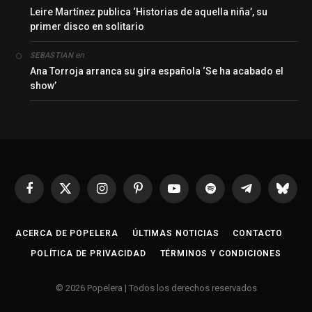
Leire Martínez publica ‘Historias de aquella niña’, su
primer disco en solitario
en
SEBASTIAN
Ana Torroja arranca su gira española ‘Se ha acabado el
show’
Facebook
X
Instagram
Pinterest
YouTube
Spotify
Telegrama
Bluesk
(Twitter)
ACERCA DE POPELERA
ÚLTIMAS NOTICIAS
CONTACTO
POLÍTICA DE PRIVACIDAD
TÉRMINOS Y CONDICIONES
© 2026 Popelera | Todos los derechos reservados