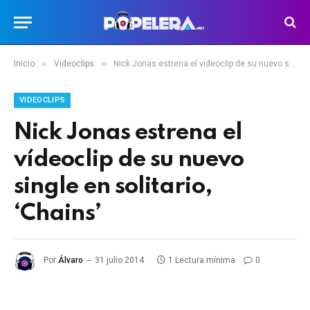
»
»
Inicio
Videoclips
Nick Jonas estrena el vídeoclip de su nuevo single en solitario, ‘Chains’
VIDEOCLIPS
Nick Jonas estrena el
vídeoclip de su nuevo
single en solitario,
‘Chains’
Por
Álvaro
31 julio 2014
1 Lectura mínima
0