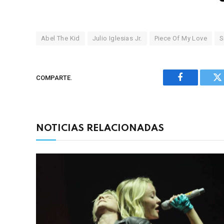
Abel The Kid
Julio Iglesias Jr.
Piece Of My Love
S
COMPARTE.
Facebook
Tw
NOTICIAS RELACIONADAS