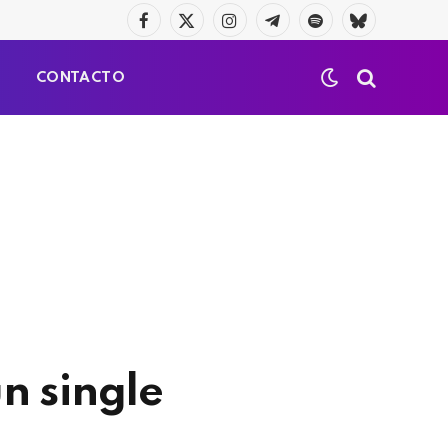
Facebook
X
Instagram
Telegrama
Spotify
Bluesky
(Twitter)
S
CONTACTO
un single