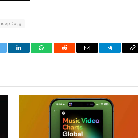
noop Dogg
itter
LinkedIn
WhatsApp
Reddit
Correo
Telegrama
Co
electrónico
en