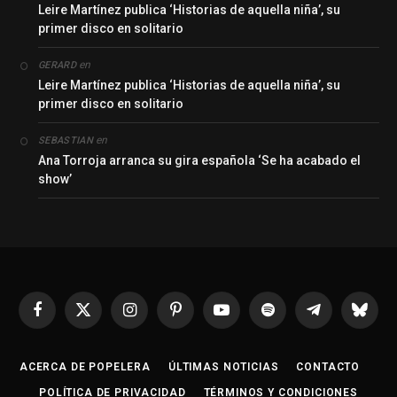
Leire Martínez publica ‘Historias de aquella niña’, su
primer disco en solitario
en
GERARD
Leire Martínez publica ‘Historias de aquella niña’, su
primer disco en solitario
en
SEBASTIAN
Ana Torroja arranca su gira española ‘Se ha acabado el
show’
Facebook
X
Instagram
Pinterest
YouTube
Spotify
Telegrama
Bluesk
(Twitter)
ACERCA DE POPELERA
ÚLTIMAS NOTICIAS
CONTACTO
POLÍTICA DE PRIVACIDAD
TÉRMINOS Y CONDICIONES