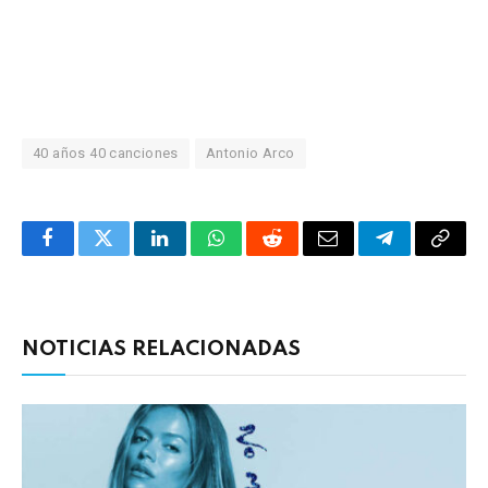
40 años 40 canciones
Antonio Arco
Facebook
Twitter
LinkedIn
WhatsApp
Reddit
Correo
Telegrama
Copia
electrónico
enlac
NOTICIAS RELACIONADAS