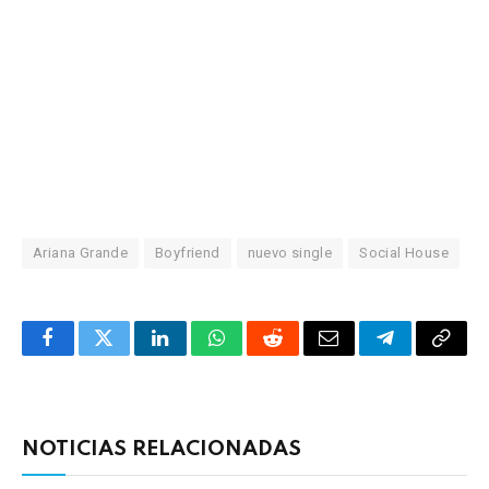
Ariana Grande
Boyfriend
nuevo single
Social House
Facebook
Twitter
LinkedIn
WhatsApp
Reddit
Correo
Telegrama
Copia
electrónico
enlac
NOTICIAS RELACIONADAS