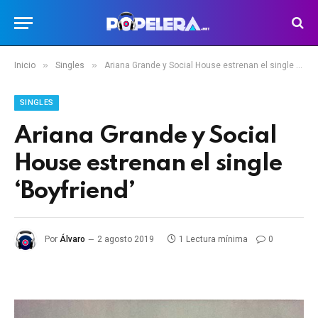
»
»
Inicio
Singles
Ariana Grande y Social House estrenan el single ‘Boyfriend’
SINGLES
Ariana Grande y Social
House estrenan el single
‘Boyfriend’
Por
Álvaro
2 agosto 2019
1 Lectura mínima
0