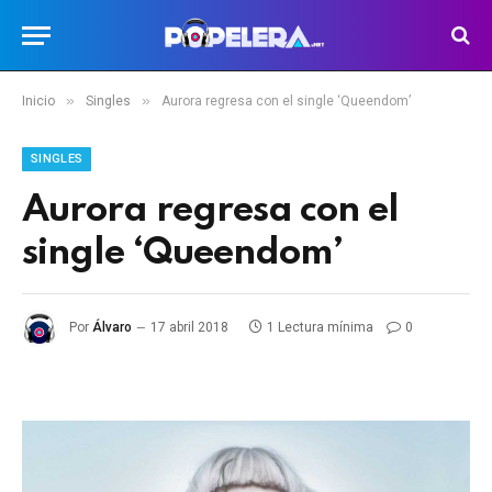
»
»
Inicio
Singles
Aurora regresa con el single ‘Queendom’
SINGLES
Aurora regresa con el
single ‘Queendom’
Por
Álvaro
17 abril 2018
1 Lectura mínima
0