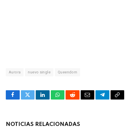
Aurora
nuevo single
Queendom
Facebook
Twitter
LinkedIn
WhatsApp
Reddit
Correo
Telegrama
Copia
electrónico
enlac
NOTICIAS RELACIONADAS