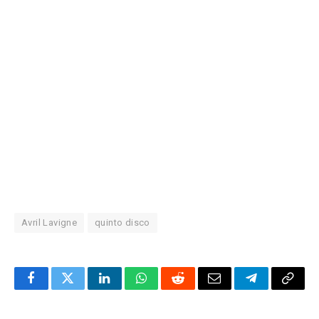
Avril Lavigne
quinto disco
Facebook
Twitter
LinkedIn
WhatsApp
Reddit
Correo
Telegrama
Copia
electrónico
enlac