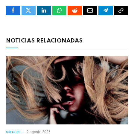
Facebook
Twitter
LinkedIn
WhatsApp
Reddit
Correo
Telegrama
Copia
electrónico
enlac
NOTICIAS RELACIONADAS
2 agosto 2026
SINGLES