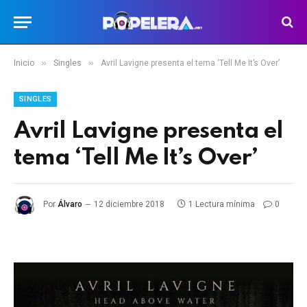
»
»
Inicio
Singles
Avril Lavigne presenta el tema ‘Tell Me It’s Over’
SINGLES
Avril Lavigne presenta el
tema ‘Tell Me It’s Over’
Por
Álvaro
12 diciembre 2018
1 Lectura mínima
0