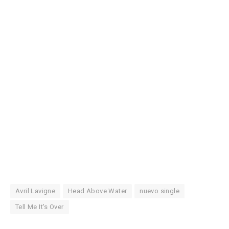
Avril Lavigne
Head Above Water
nuevo single
Tell Me It's Over