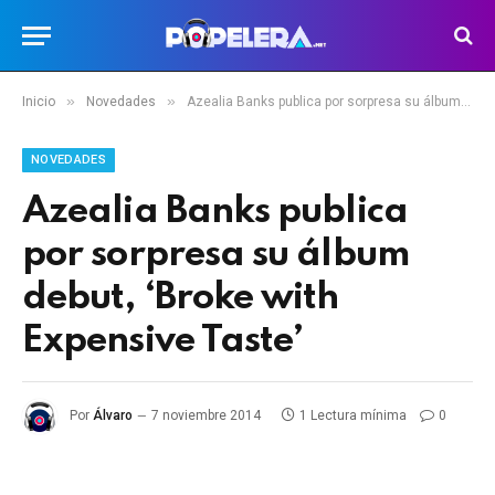
»
»
Inicio
Novedades
Azealia Banks publica por sorpresa su álbum debut, ‘Broke with Expensive Taste’
NOVEDADES
Azealia Banks publica
por sorpresa su álbum
debut, ‘Broke with
Expensive Taste’
Por
Álvaro
7 noviembre 2014
1 Lectura mínima
0