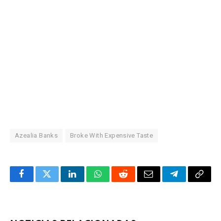
Azealia Banks
Broke With Expensive Taste
Facebook
Twitter
LinkedIn
WhatsApp
Reddit
Correo
Telegrama
Copia
electrónico
enlac