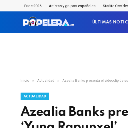
Pride 2026
Artistas y grupos españoles
Starlite Occide
ÚLTIMAS NOTIC
»
»
Inicio
Actualidad
Azealia Banks presenta el vídeoclip de su
ACTUALIDAD
Azealia Banks pres
‘Yung Rapunxel’