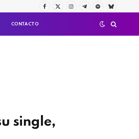
Facebook
X
Instagram
Telegrama
Spotify
Bluesky
(Twitter)
S
CONTACTO
u single,