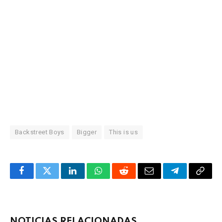
Backstreet Boys
Bigger
This is us
Facebook
Twitter
LinkedIn
WhatsApp
Reddit
Correo
Telegrama
Copia
electrónico
enlac
NOTICIAS RELACIONADAS