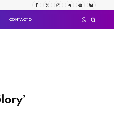
Facebook
X
Instagram
Telegrama
Spotify
Bluesky
(Twitter)
S
CONTACTO
Glory’