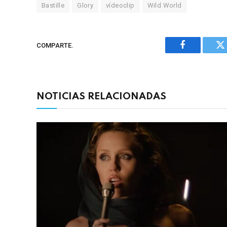
Bastille
Glory
vídeoclip
Wild World
COMPARTE.
Facebook
Tw
NOTICIAS RELACIONADAS