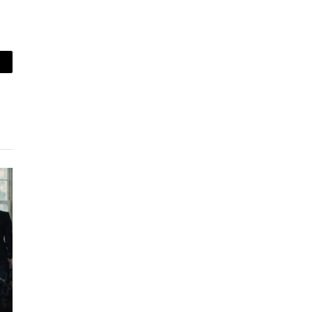
piar
lace