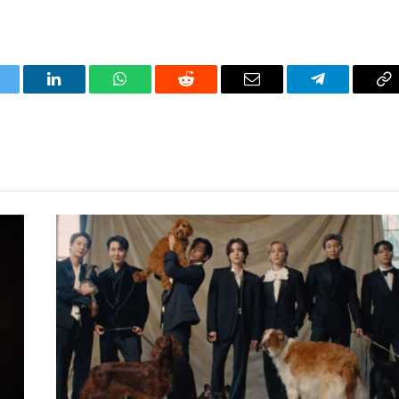
itter
LinkedIn
WhatsApp
Reddit
Correo
Telegrama
Co
electrónico
en