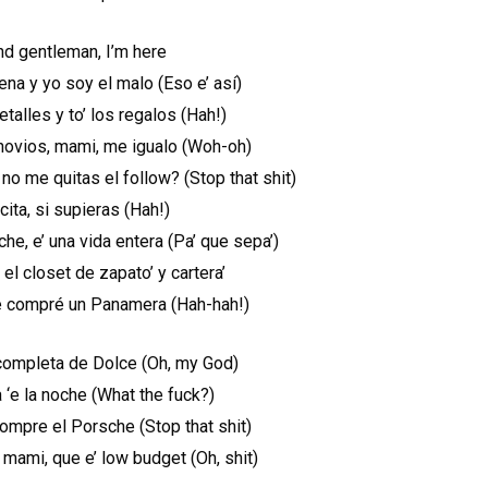
nd gentleman, I’m here
ena y yo soy el malo (Eso e’ así)
etalles y to’ los regalos (Hah!)
novios, mami, me igualo (Woh-oh)
 no me quitas el follow? (Stop that shit)
ita, si supieras (Hah!)
he, e’ una vida entera (Pa’ que sepa’)
 el closet de zapato’ y cartera’
e compré un Panamera (Hah-hah!)
 completa de Dolce (Oh, my God)
a ‘e la noche (What the fuck?)
ompre el Porsche (Stop that shit)
 mami, que e’ low budget (Oh, shit)