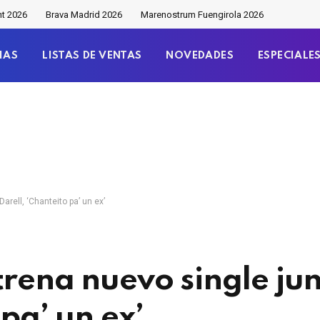
nt 2026
Brava Madrid 2026
Marenostrum Fuengirola 2026
IAS
LISTAS DE VENTAS
NOVEDADES
ESPECIALE
arell, ‘Chanteito pa’ un ex’
trena nuevo single jun
 pa’ un ex’