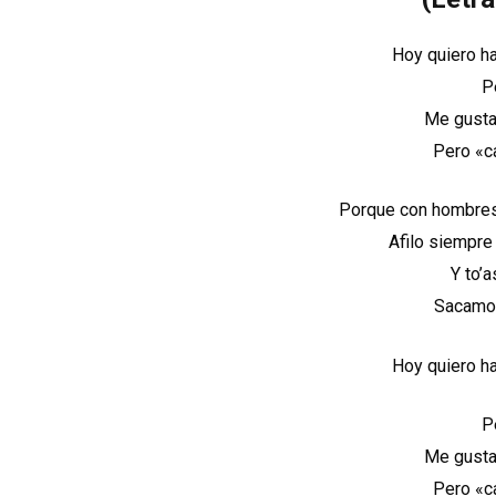
Hoy quiero h
P
Me gusta
Pero «c
Porque con hombres
Afilo siempre
Y to’a
Sacamos
Hoy quiero h
P
Me gusta
Pero «c