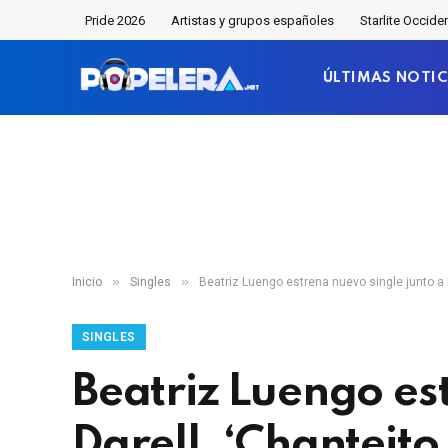
Pride 2026
Artistas y grupos españoles
Starlite Occide
ÚLTIMAS NOTIC
»
»
Inicio
Singles
Beatriz Luengo estrena nuevo single junto a D
SINGLES
Beatriz Luengo es
Darell, ‘Chanteito