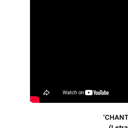
‘CHANT
(Letra