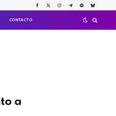
Facebook
X
Instagram
Telegrama
Spotify
Bluesky
(Twitter)
S
CONTACTO
to a