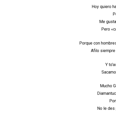
Hoy quiero h
P
Me gusta
Pero «c
Porque con hombres
Afilo siempre
Y to’a
Sacamos
Mucho Gu
Diamantuc
Pon
No le des