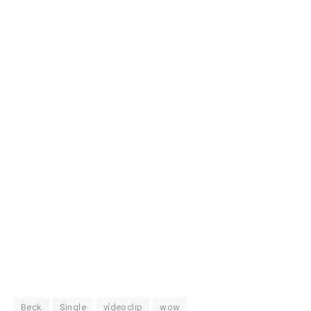
Beck
Single
vídeoclip
wow