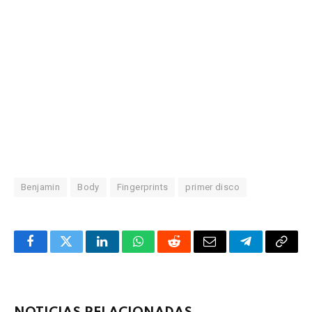
Benjamin
Body
Fingerprints
primer disco
Facebook
Twitter
LinkedIn
WhatsApp
Reddit
Correo
Telegrama
Copia
electrónico
enlac