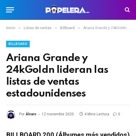
»
»
»
Inicio
Listas de ventas
Billboard
Ariana Grande y 24kGoldn lideran las listas de ventas estadounidenses
BILLBOARD
Ariana Grande y
24kGoldn lideran las
listas de ventas
estadounidenses
Por
Álvaro
12 noviembre 2020
4 Mins Lectura
0
BILLBOARD 200
(Álbumes más vendidos)