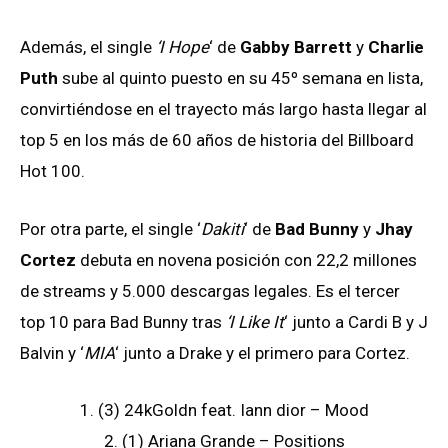
Además, el single
‘I Hope
‘ de
Gabby Barrett
y
Charlie
Puth
sube al quinto puesto en su 45º semana en lista,
convirtiéndose en el trayecto más largo hasta llegar al
top 5 en los más de 60 años de historia del Billboard
Hot 100.
Por otra parte, el single ‘
Dakiti
‘ de
Bad Bunny
y
Jhay
Cortez
debuta en novena posición con 22,2 millones
de streams y 5.000 descargas legales. Es el tercer
top 10 para Bad Bunny tras
‘I Like It
‘ junto a Cardi B y J
Balvin y ‘
MIA
‘ junto a Drake y el primero para Cortez.
1. (3) 24kGoldn feat. Iann dior – Mood
2. (1) Ariana Grande – Positions