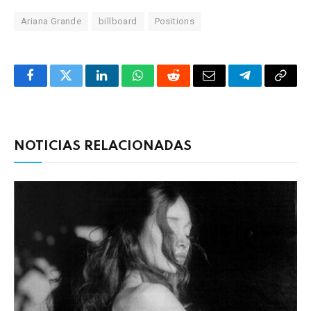
Ariana Grande
billboard
Positions
Facebook
Twitter
LinkedIn
WhatsApp
Reddit
Correo
Telegrama
Copia
electrónico
enlac
NOTICIAS RELACIONADAS