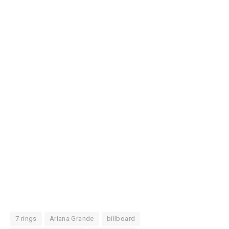
7 rings
Ariana Grande
billboard