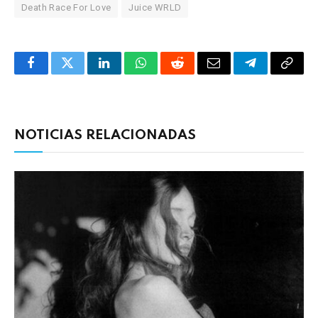
Death Race For Love
Juice WRLD
Facebook
Twitter
LinkedIn
WhatsApp
Reddit
Correo
Telegrama
Copia
electrónico
enlac
NOTICIAS RELACIONADAS