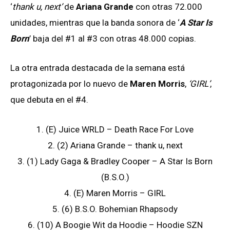
‘
thank u, next’
de
Ariana Grande
con otras 72.000
unidades, mientras que la banda sonora de ‘
A Star Is
Born
’ baja del #1 al #3 con otras 48.000 copias.
La otra entrada destacada de la semana está
protagonizada por lo nuevo de
Maren Morris
,
‘GIRL’
,
que debuta en el #4.
1. (E) Juice WRLD – Death Race For Love
2. (2) Ariana Grande – thank u, next
3. (1) Lady Gaga & Bradley Cooper – A Star Is Born
(B.S.O.)
4. (E) Maren Morris – GIRL
5. (6) B.S.O. Bohemian Rhapsody
6. (10) A Boogie Wit da Hoodie – Hoodie SZN