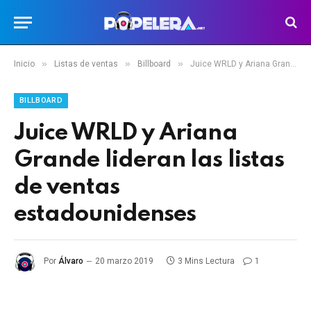
»
»
»
Inicio
Listas de ventas
Billboard
Juice WRLD y Ariana Grande lideran las listas de ventas estadounidenses
BILLBOARD
Juice WRLD y Ariana
Grande lideran las listas
de ventas
estadounidenses
Por
Álvaro
20 marzo 2019
3 Mins Lectura
1