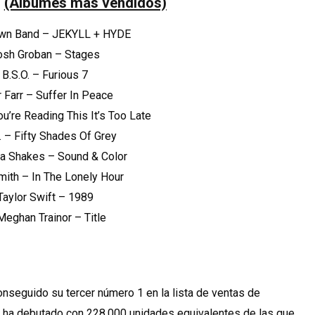
0
(Álbumes más vendidos)
rown Band – JEKYLL + HYDE
Josh Groban – Stages
) B.S.O. – Furious 7
er Farr – Suffer In Peace
You’re Reading This It’s Too Late
O. – Fifty Shades Of Grey
ma Shakes – Sound & Color
mith – In The Lonely Hour
 Taylor Swift – 1989
 Meghan Trainor – Title
nseguido su tercer número 1 en la lista de ventas de
ue ha debutado con 228.000 unidades equivalentes de las que