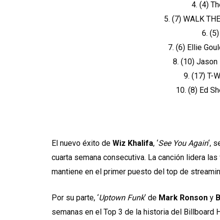
4. (4) T
5. (7) WALK TH
6. (5
7. (6) Ellie Go
8. (10) Jaso
9. (17) T-
10. (8) Ed S
El nuevo éxito de
Wiz Khalifa
, ‘
See You Again
‘, 
cuarta semana consecutiva. La canción lidera las
mantiene en el primer puesto del top de streami
Por su parte, ‘
Uptown Funk
‘ de
Mark Ronson
y
B
semanas en el Top 3 de la historia del Billboard 