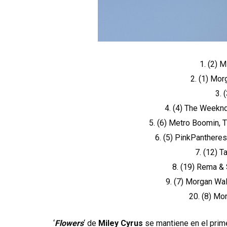
1. (2) 
2. (1) Mor
3. 
4. (4) The Weeknd
5. (6) Metro Boomin,
6. (5) PinkPantheres
7. (12) T
8. (19) Rema 
9. (7) Morgan Wa
20. (8) Mo
‘
Flowers
‘ de
Miley Cyrus
se mantiene en el prime