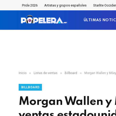
Pride 2026
Artistas y grupos españoles
Starlite Occide
ÚLTIMAS NOTIC
»
»
»
Inicio
Listas de ventas
Billboard
Morgan Wallen y Miley
BILLBOARD
Morgan Wallen y Mi
ventas estadouni