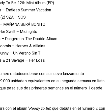
ady To Be: 12th Mini Album (EP)
rus – Endless Summer Vacation
. (2) SZA – SOS
l G – MAÑANA SERÁ BONITO
aylor Swift – Midnights
en – Dangerous: The Double Album
Boomin – Heroes & Villains
Bunny – Un Verano Sin Ti
ke & 21 Savage – Her Loss
álbumes estadounidense con su nuevo lanzamiento
59.000 unidades equivalentes en su segunda semana en lista.
no que pasa sus dos primeras semanas en el número 1 desde
ra con el álbum ‘
Ready to Be’
, que debuta en el número 2 con