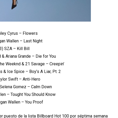
Miley Cyrus – Flowers
gan Wallen – Last Night
(3) SZA – Kill Bill
 & Ariana Grande – Die for You
 The Weeknd & 21 Savage – Creepin’
s & Ice Spice – Boy’s A Liar, Pt. 2
aylor Swift – Anti-Hero
& Selena Gomez – Calm Down
llen – Tought You Should Know
rgan Wallen – You Proof
r puesto de la lista Billboard Hot 100 por séptima semana