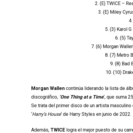
2. (E) TWICE – Re
3. (E) Miley Cy
4
5. (3) Karo
6. (5) T
7. (6) Morgan Wall
8. (7) Metro 
9. (8) Bad 
10. (10) Dra
Morgan Wallen
continúa liderando la lista de 
discográfico,
‘One Thing at a Time
‘, que suma 2
Se trata del primer disco de un artista masculi
‘
Harry’s House
‘ de Harry Styles en junio de 2022.
Además,
TWICE
logra el mejor puesto de su carre