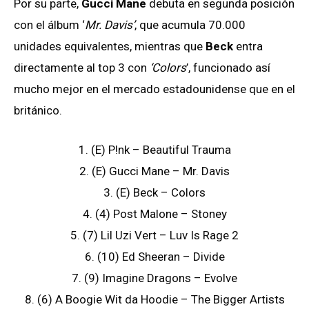
Por su parte,
Gucci Mane
debuta en segunda posición
con el álbum ‘
Mr. Davis’
, que acumula 70.000
unidades equivalentes, mientras que
Beck
entra
directamente al top 3 con
‘Colors
’, funcionado así
mucho mejor en el mercado estadounidense que en el
británico.
1. (E) P!nk – Beautiful Trauma
2. (E) Gucci Mane – Mr. Davis
3. (E) Beck – Colors
4. (4) Post Malone – Stoney
5. (7) Lil Uzi Vert – Luv Is Rage 2
6. (10) Ed Sheeran – Divide
7. (9) Imagine Dragons – Evolve
8. (6) A Boogie Wit da Hoodie – The Bigger Artists