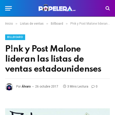
»
»
»
Inicio
Listas de ventas
Billboard
P!nk y Post Malone lideran las listas de ventas estadounidenses
BILLBOARD
P!nk y Post Malone
lideran las listas de
ventas estadounidenses
Por
Álvaro
26 octubre 2017
3 Mins Lectura
0