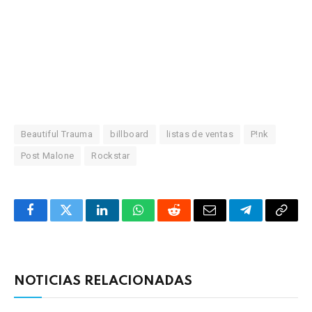
Beautiful Trauma
billboard
listas de ventas
P!nk
Post Malone
Rockstar
Facebook
Twitter
LinkedIn
WhatsApp
Reddit
Correo
Telegrama
Copia
electrónico
enlac
NOTICIAS RELACIONADAS