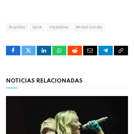
Biophilia
Björk
Crystalline
Michel Gondry
Facebook
Twitter
LinkedIn
WhatsApp
Reddit
Correo
Telegrama
Copia
electrónico
enlac
NOTICIAS RELACIONADAS