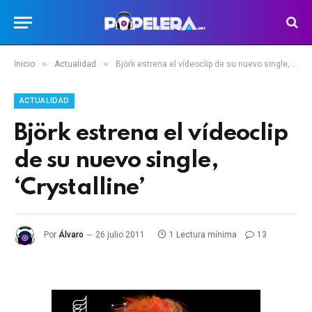
»
»
Inicio
Actualidad
Björk estrena el vídeoclip de su nuevo single, ‘Crystalline’
ACTUALIDAD
Björk estrena el vídeoclip
de su nuevo single,
‘Crystalline’
Por
Álvaro
26 julio 2011
1 Lectura mínima
13