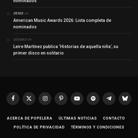
nominados
en
DENIS
American Music Awards 2026: Lista completa de
nominados
en
GERARD
Leire Martínez publica ‘Historias de aquella niña’, su
primer disco en solitario
Facebook
X
Instagram
Pinterest
YouTube
Spotify
Telegrama
Bluesk
(Twitter)
ACERCA DE POPELERA
ÚLTIMAS NOTICIAS
CONTACTO
POLÍTICA DE PRIVACIDAD
TÉRMINOS Y CONDICIONES