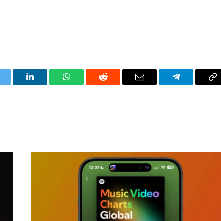
itter
LinkedIn
WhatsApp
Reddit
Correo
Telegrama
Co
electrónico
en