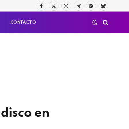
Facebook
X
Instagram
Telegrama
Spotify
Bluesky
(Twitter)
S
CONTACTO
disco en