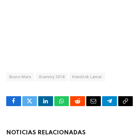
Bruno Mars
Grammy 2018
Kendrick Lamar
Facebook
Twitter
LinkedIn
WhatsApp
Reddit
Correo
Telegrama
Copia
electrónico
enlac
NOTICIAS RELACIONADAS