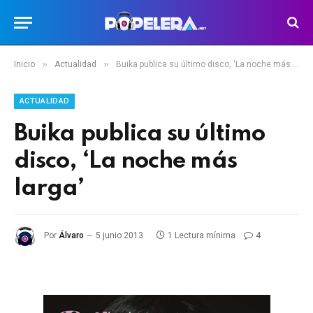
»
»
Inicio
Actualidad
Buika publica su último disco, ‘La noche más larga’
ACTUALIDAD
Buika publica su último
disco, ‘La noche más
larga’
Por
Álvaro
5 junio 2013
1 Lectura mínima
4