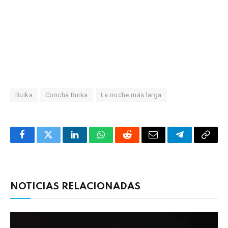
Buika
Concha Buika
La noche más larga
Facebook
Twitter
LinkedIn
WhatsApp
Reddit
Correo
Telegrama
Copia
electrónico
enlac
NOTICIAS RELACIONADAS