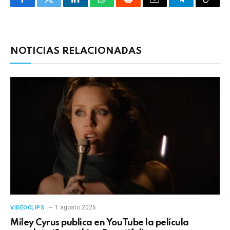
Facebook
Twitter
LinkedIn
WhatsApp
Reddit
Correo
Telegrama
Copia
electrónico
enlac
NOTICIAS RELACIONADAS
1 agosto 2026
VIDEOCLIPS
Miley Cyrus publica en YouTube la película