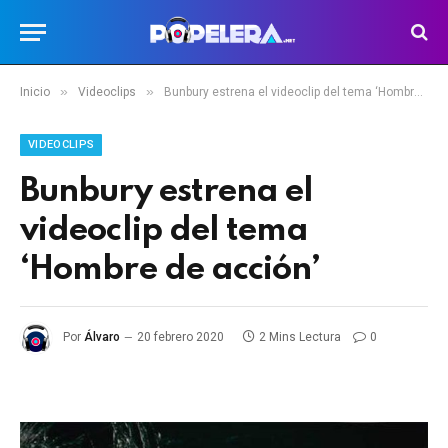
»
»
Inicio
Videoclips
Bunbury estrena el videoclip del tema ‘Hombre de acción’
VIDEOCLIPS
Bunbury estrena el
videoclip del tema
‘Hombre de acción’
Por
Álvaro
20 febrero 2020
2 Mins Lectura
0