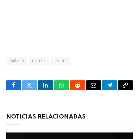
Calle 13
La Bala
UNICEF
Facebook
Twitter
LinkedIn
WhatsApp
Reddit
Correo
Telegrama
Copia
electrónico
enlac
NOTICIAS RELACIONADAS