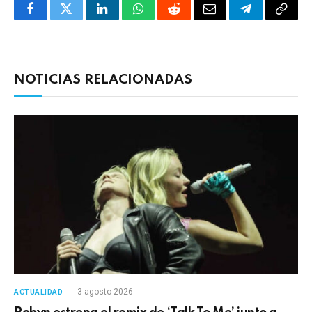
Facebook
Twitter
LinkedIn
WhatsApp
Reddit
Correo
Telegrama
Copia
electrónico
enlac
NOTICIAS RELACIONADAS
3 agosto 2026
ACTUALIDAD