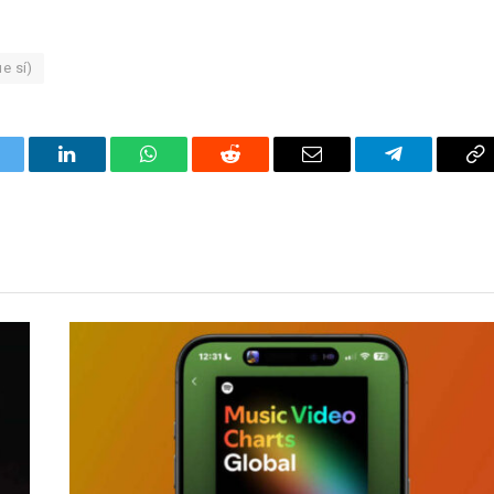
e sí)
itter
LinkedIn
WhatsApp
Reddit
Correo
Telegrama
Co
electrónico
en