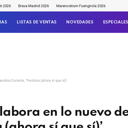
nt 2026
Brava Madrid 2026
Marenostrum Fuengirola 2026
IAS
LISTAS DE VENTAS
NOVEDADES
ESPECIALE
olina Durante, ‘Perdona (ahora sí que sí)’
abora en lo nuevo de
(ahora sí que sí)’