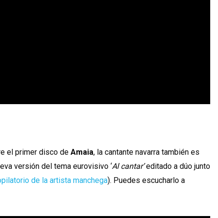
e el primer disco de
Amaia
, la cantante navarra también es
eva versión del tema eurovisivo ‘
Al cantar’
editado a dúo junto
pilatorio de la artista manchega
). Puedes escucharlo a