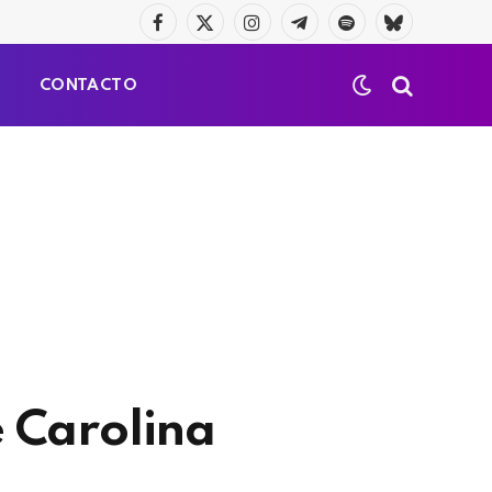
Facebook
X
Instagram
Telegrama
Spotify
Bluesky
(Twitter)
S
CONTACTO
 Carolina