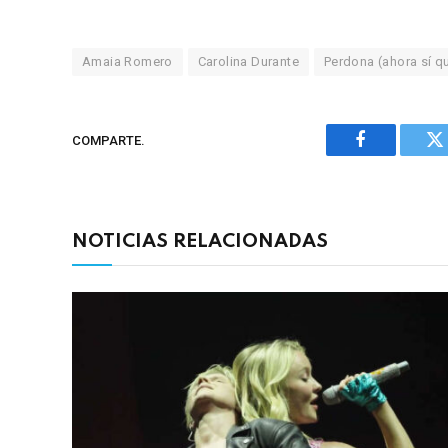
Amaia Romero
Carolina Durante
Perdona (ahora sí qu
COMPARTE.
Facebook
Tw
NOTICIAS RELACIONADAS