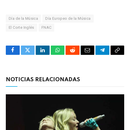
Día de la Música
Día Europeo de la Música
El Corte Inglés
FNAC
Facebook
Twitter
LinkedIn
WhatsApp
Reddit
Correo
Telegrama
Copia
electrónico
enlac
NOTICIAS RELACIONADAS