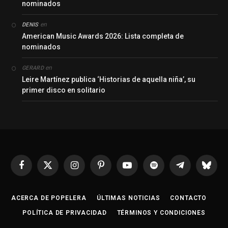
nominados
en
DENIS
American Music Awards 2026: Lista completa de
nominados
en
GERARD
Leire Martínez publica ‘Historias de aquella niña’, su
primer disco en solitario
Facebook
X
Instagram
Pinterest
YouTube
Spotify
Telegrama
Bluesk
(Twitter)
ACERCA DE POPELERA
ÚLTIMAS NOTICIAS
CONTACTO
POLÍTICA DE PRIVACIDAD
TÉRMINOS Y CONDICIONES