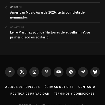
en
DENIS
American Music Awards 2026: Lista completa de
nominados
en
GERARD
Leire Martínez publica ‘Historias de aquella niña’, su
primer disco en solitario
Facebook
X
Instagram
Pinterest
YouTube
Spotify
Telegrama
Bluesk
(Twitter)
ACERCA DE POPELERA
ÚLTIMAS NOTICIAS
CONTACTO
POLÍTICA DE PRIVACIDAD
TÉRMINOS Y CONDICIONES