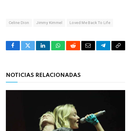
Celine Dion
Jimmy Kimmel
Loved Me Back To Life
Facebook
Twitter
LinkedIn
WhatsApp
Reddit
Correo
Telegrama
Copia
electrónico
enlac
NOTICIAS RELACIONADAS