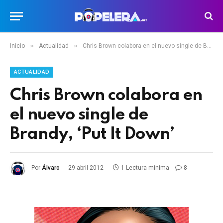
»
»
Inicio
Actualidad
Chris Brown colabora en el nuevo single de Brandy, ‘Put It Down’
ACTUALIDAD
Chris Brown colabora en
el nuevo single de
Brandy, ‘Put It Down’
Por
Álvaro
29 abril 2012
1 Lectura mínima
8