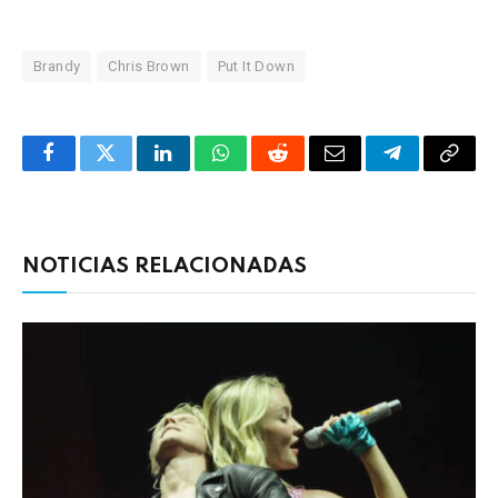
Brandy
Chris Brown
Put It Down
Facebook
Twitter
LinkedIn
WhatsApp
Reddit
Correo
Telegrama
Copia
electrónico
enlac
NOTICIAS RELACIONADAS