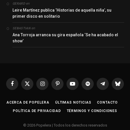
en
GERARD
Leire Martínez publica ‘Historias de aquella niña’, su
primer disco en solitario
en
SEBASTIAN
Ana Torroja arranca su gira española ‘Se ha acabado el
show’
Facebook
X
Instagram
Pinterest
YouTube
Spotify
Telegrama
Bluesk
(Twitter)
ACERCA DE POPELERA
ÚLTIMAS NOTICIAS
CONTACTO
POLÍTICA DE PRIVACIDAD
TÉRMINOS Y CONDICIONES
© 2026 Popelera | Todos los derechos reservados