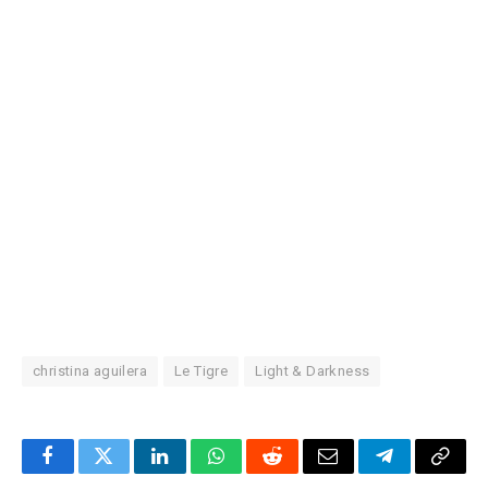
christina aguilera
Le Tigre
Light & Darkness
Facebook
Twitter
LinkedIn
WhatsApp
Reddit
Correo
Telegrama
Copia