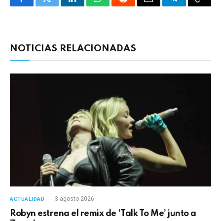
Facebook
Twitter
LinkedIn
WhatsApp
Reddit
Correo
Telegrama
Copia
electrónico
enlac
NOTICIAS RELACIONADAS
3 agosto 2026
ACTUALIDAD
Robyn estrena el remix de ‘Talk To Me’ junto a