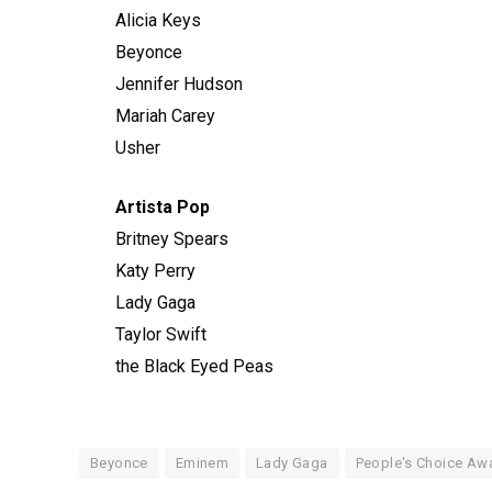
Alicia Keys
Beyonce
Jennifer Hudson
Mariah Carey
Usher
Artista Pop
Britney Spears
Katy Perry
Lady Gaga
Taylor Swift
the Black Eyed Peas
Beyonce
Eminem
Lady Gaga
People's Choice Aw