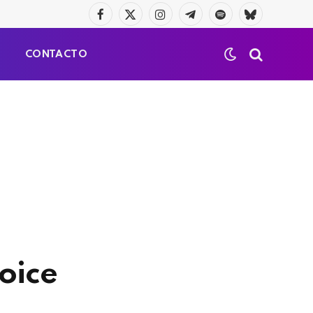
Facebook
X
Instagram
Telegrama
Spotify
Bluesky
(Twitter)
S
CONTACTO
oice