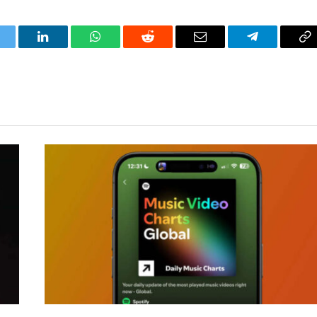
itter
LinkedIn
WhatsApp
Reddit
Correo
Telegrama
Co
electrónico
en