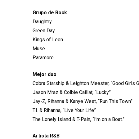
Grupo de Rock
Daughtry
Green Day
Kings of Leon
Muse
Paramore
Mejor duo
Cobra Starship & Leighton Meester, “Good Girls 
Jason Mraz & Colbie Caillat, “Lucky”
Jay-Z, Rihanna & Kanye West, “Run This Town”
T.I. & Rihanna, “Live Your Life”
The Lonely Island & T-Pain, “I’m on a Boat.”
Artista R&B