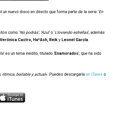
l un nuevo disco en directo que forma parte de la serie ‘
En
itos como ‘
No podrás’, ‘Azul
‘ o ‘
Lloviendo estrellas
‘, además
Verónica Castro, Ha*Ash, Reik
y
Leonel García
.
ila
‘ es un tema inédito, titulado ‘
Enamorados
‘, que ha sido
, rítmica, bailable y actual
«. Puedes descargarla
en iTunes
o