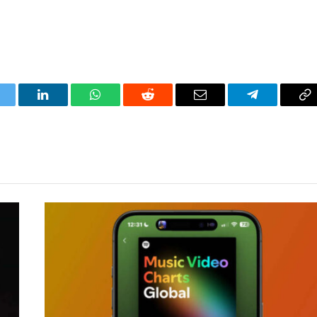
itter
LinkedIn
WhatsApp
Reddit
Correo
Telegrama
Co
electrónico
en