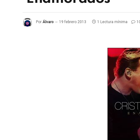
Por
Álvaro
19 febrero 2013
1 Lectura mínima
1