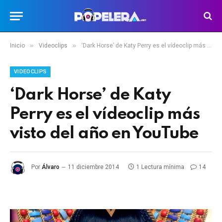
»
»
Inicio
Videoclips
‘Dark Horse’ de Katy Perry es el vídeoclip más visto del año en YouTube
VIDEOCLIPS
‘Dark Horse’ de Katy
Perry es el vídeoclip más
visto del año en YouTube
Por
Álvaro
11 diciembre 2014
1 Lectura mínima
14