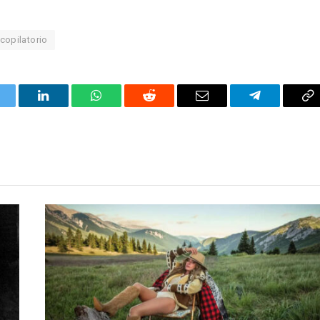
copilatorio
itter
LinkedIn
WhatsApp
Reddit
Correo
Telegrama
Co
electrónico
en