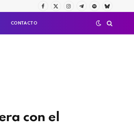
Facebook
X
Instagram
Telegrama
Spotify
Bluesky
(Twitter)
S
CONTACTO
era con el