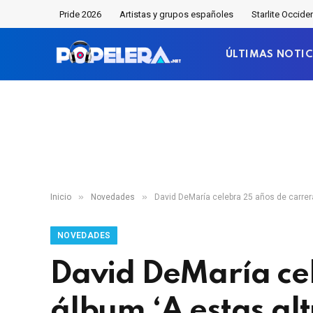
Pride 2026
Artistas y grupos españoles
Starlite Occide
ÚLTIMAS NOTIC
»
»
Inicio
Novedades
David DeMaría celebra 25 años de carrera 
NOVEDADES
David DeMaría cel
álbum ‘A estas alt