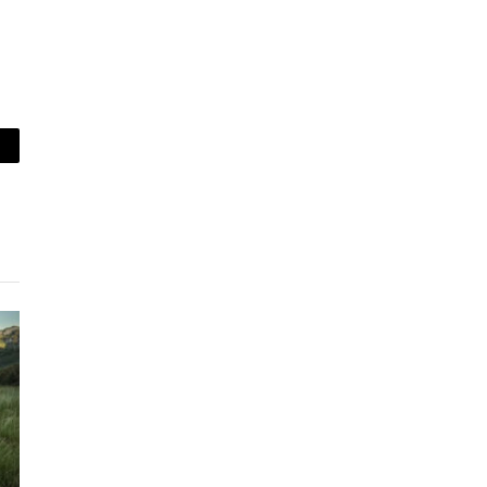
piar
lace