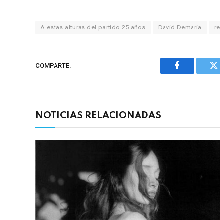
A estas alturas del partido 25 años
David Demaría
re
COMPARTE.
Facebook
Tw
NOTICIAS RELACIONADAS