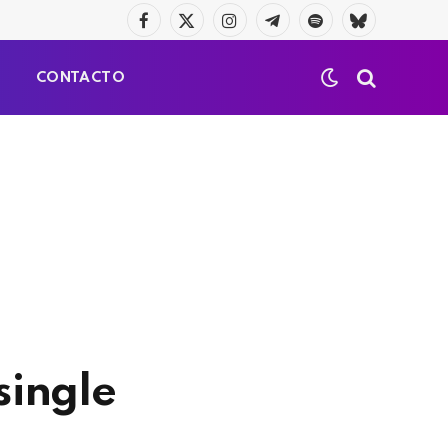
Facebook
X
Instagram
Telegrama
Spotify
Bluesky
(Twitter)
S
CONTACTO
single