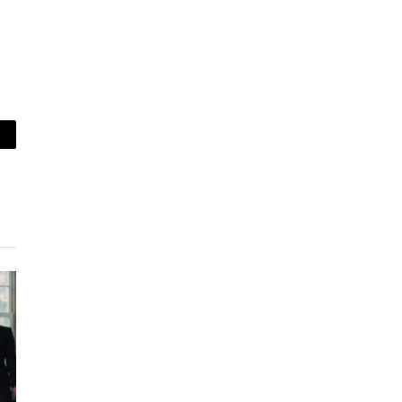
piar
lace