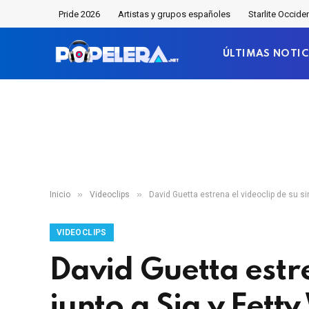
Pride 2026
Artistas y grupos españoles
Starlite Occide
ÚLTIMAS NOTIC
»
»
Inicio
Videoclips
David Guetta estrena el videoclip de su si
VIDEOCLIPS
David Guetta estre
junto a Sia y Fett