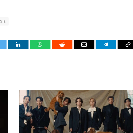
Sia
itter
LinkedIn
WhatsApp
Reddit
Correo
Telegrama
Co
electrónico
en