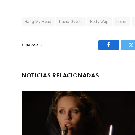
Bang My Head
David Guetta
Fetty Wap
Listen
COMPARTE.
Facebook
Tw
NOTICIAS RELACIONADAS