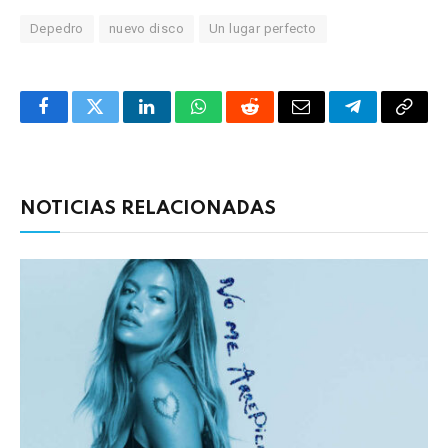
Depedro
nuevo disco
Un lugar perfecto
Facebook
Twitter
LinkedIn
WhatsApp
Reddit
Correo
Telegrama
Copia
electrónico
enlac
NOTICIAS RELACIONADAS