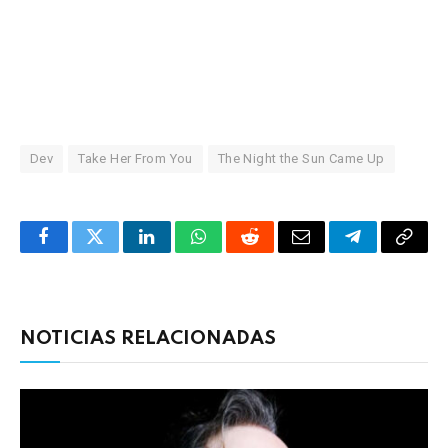
Dev
Take Her From You
The Night the Sun Came Up
Facebook
Twitter
LinkedIn
WhatsApp
Reddit
Correo
Telegrama
Copia
electrónico
enlac
NOTICIAS RELACIONADAS