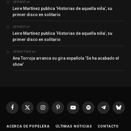
en
GERARD
Leire Martínez publica ‘Historias de aquella niña’, su
primer disco en solitario
en
GERARD
Leire Martínez publica ‘Historias de aquella niña’, su
primer disco en solitario
en
SEBASTIAN
Ana Torroja arranca su gira española ‘Se ha acabado el
show’
Facebook
X
Instagram
Pinterest
YouTube
Spotify
Telegrama
Bluesk
(Twitter)
ACERCA DE POPELERA
ÚLTIMAS NOTICIAS
CONTACTO