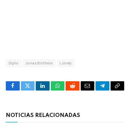
Diplo
Jonas Brothers
Lonely
Facebook
Twitter
LinkedIn
WhatsApp
Reddit
Correo
Telegrama
Copia
electrónico
enlac
NOTICIAS RELACIONADAS