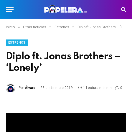
»
»
»
Inicio
Otras noticias
Estrenos
Diplo ft. Jonas Brothers – ‘Lonely’
ESTRENOS
Diplo ft. Jonas Brothers –
‘Lonely’
Por
Álvaro
28 septiembre 2019
1 Lectura mínima
0