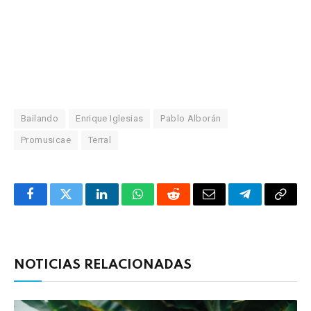
Bailando
Enrique Iglesias
Pablo Alborán
Promusicae
Terral
Facebook
Twitter
LinkedIn
WhatsApp
Reddit
Correo
Telegrama
Copia
electrónico
enlac
NOTICIAS RELACIONADAS