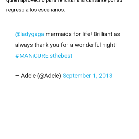
quien aprovechó para felicitar a la cantante por su
regreso a los escenarios:
@ladygaga
mermaids for life! Brilliant as
always thank you for a wonderful night!
#MANiCUREisthebest
— Adele (@Adele)
September 1, 2013