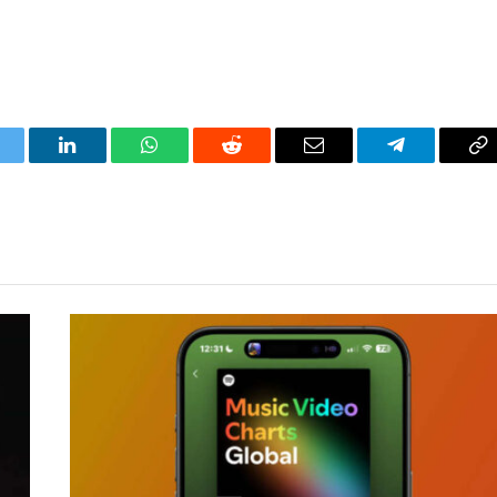
itter
LinkedIn
WhatsApp
Reddit
Correo
Telegrama
Co
electrónico
en