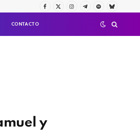
Facebook
X
Instagram
Telegrama
Spotify
Bluesky
(Twitter)
S
CONTACTO
Samuel y