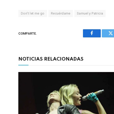
Don't let me go
Recuérdame
Samuel y Patricia
COMPARTE.
Facebook
Tw
NOTICIAS RELACIONADAS