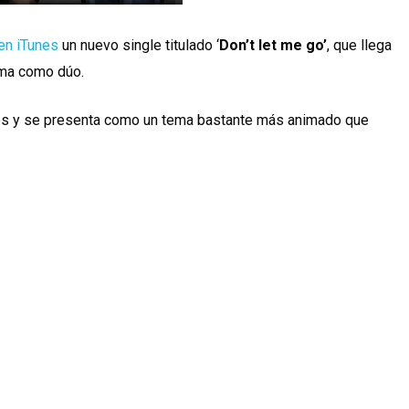
en iTunes
un nuevo single titulado ‘
Don’t let me go’
, que llega
ema como dúo.
lés y se presenta como un tema bastante más animado que