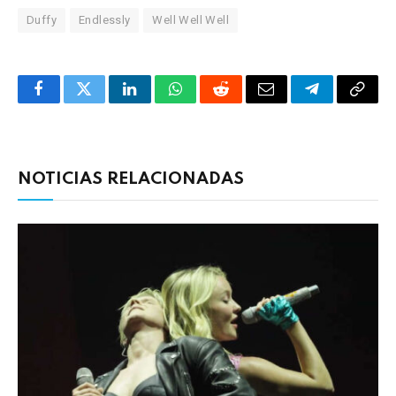
Duffy
Endlessly
Well Well Well
Facebook
Twitter
LinkedIn
WhatsApp
Reddit
Correo
Telegrama
Copia
electrónico
enlac
NOTICIAS RELACIONADAS