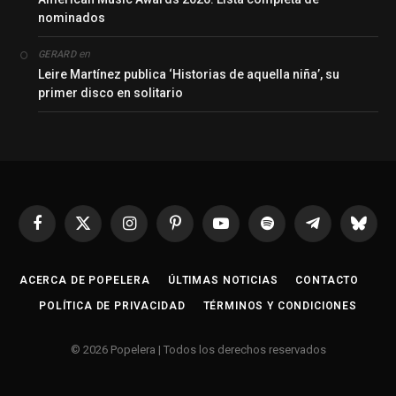
nominados
en
GERARD
Leire Martínez publica ‘Historias de aquella niña’, su
primer disco en solitario
Facebook
X
Instagram
Pinterest
YouTube
Spotify
Telegrama
Bluesk
(Twitter)
ACERCA DE POPELERA
ÚLTIMAS NOTICIAS
CONTACTO
POLÍTICA DE PRIVACIDAD
TÉRMINOS Y CONDICIONES
© 2026 Popelera | Todos los derechos reservados