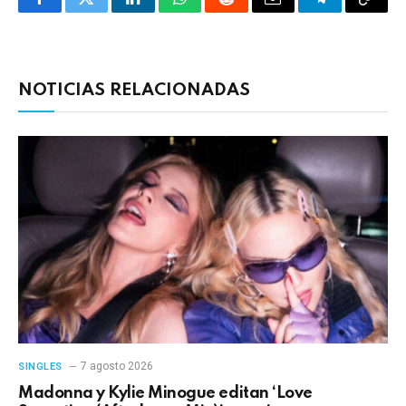
Facebook
Twitter
LinkedIn
WhatsApp
Reddit
Correo
Telegrama
Copia
electrónico
enlac
NOTICIAS RELACIONADAS
7 agosto 2026
SINGLES
Madonna y Kylie Minogue editan ‘Love