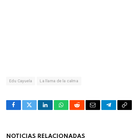
Edu Cayuela
La llama de la calma
Facebook
Twitter
LinkedIn
WhatsApp
Reddit
Correo
Telegrama
Copia
electrónico
enlac
NOTICIAS RELACIONADAS